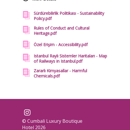
Energie-und wassersparsysteme,
abfallwirtschaftspraktiken und unsere Politik
Sürdürebilirlik Politikası - Sustainability
Policy.pdf
der Zusammenarbeit mit lokalen Lieferanten
minimieren wir unsere Umweltbelastung. Wir
Rules of Conduct and Cultural
Heritage.pdf
verbinden Luxus mit Nachhaltigkeit, um
zukünftigen Generationen eine lebenswertere
Özel Erişim - Accessibility.pdf
Welt zu hinterlassen.
Istanbul Raylı Sistemler Haritaları - Map
of Railways in Istanbul.pdf
Zararlı Kimyasallar - Harmful
Chemicals.pdf
© Cumbali Luxury Boutique
Hotel 2026