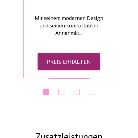
gn
Mit seinem modernen Design
M
und seinen komfortablen
Annehmlic...
PREIS ERHALTEN
Zusatzleistungen