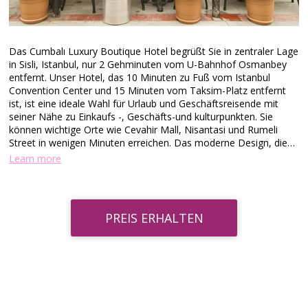
Das Cumbalı Luxury Boutique Hotel begrüßt Sie in zentraler Lage
in Sisli, Istanbul, nur 2 Gehminuten vom U-Bahnhof Osmanbey
entfernt. Unser Hotel, das 10 Minuten zu Fuß vom Istanbul
Convention Center und 15 Minuten vom Taksim-Platz entfernt
ist, ist eine ideale Wahl für Urlaub und Geschäftsreisende mit
seiner Nähe zu Einkaufs -, Geschäfts-und kulturpunkten. Sie
können wichtige Orte wie Cevahir Mall, Nisantasi und Rumeli
Street in wenigen Minuten erreichen. Das moderne Design, die
elegante Atmosphäre und die sorgfältig eingerichteten Zimmer
Learn more
zeichnen sich durch ein Erkerfenster aus und das Lu Llotury bouti
Llotue Hotel bietet seinen Gästen kostenlosen Llotury-Fi, eine
minibar, Klimaanlage, einen Flachbild-TV und ein eigenes Bad.
Einige Zimmer verfügen über eine Küche, während alle Zimmer
PREIS ERHALTEN
über einen großen Arbeitsbereich, einen Safe und einen täglichen
Reinigungsservice verfügen. Für Geschäftsreisende bietet das
Cumbali Lu ① bouti Llogara Hotel dank der Nähe zu
Besprechungsräumen, einer 24-Stunden-Rezeption und
praktischen Dienstleistungen wie einer Wechselstube eine
komfortable und erreichbare Unterkunft in Istanbul. In unserem
Hotel, das die Dynamik der Stadt mit einer ruhigen Umgebung