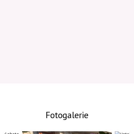
Advantageous Choice –
Non-Refundable
Fotogalerie
Get the best price advantage with our
non-refundable accommodation