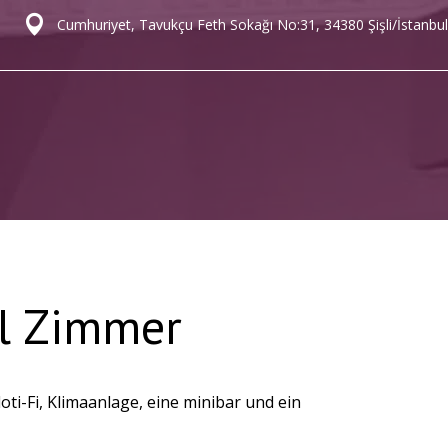
Cumhuriyet, Tavukçu Feth Sokağı No:31, 34380 Şişli/İstanbul
el Zimmer
i-Fi, Klimaanlage, eine minibar und ein