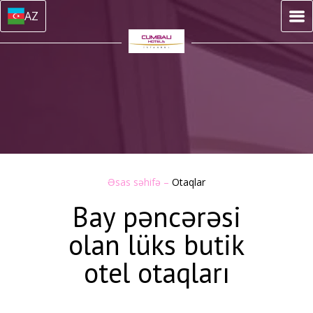
AZ
Əsas səhifə
–
Otaqlar
Bay pəncərəsi
olan lüks butik
otel otaqları