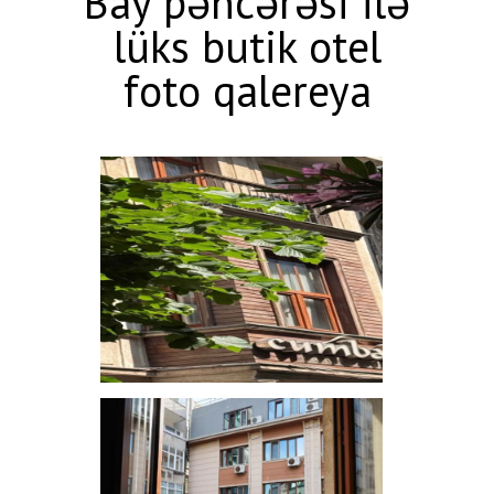
Bay pəncərəsi ilə
lüks butik otel
foto qalereya