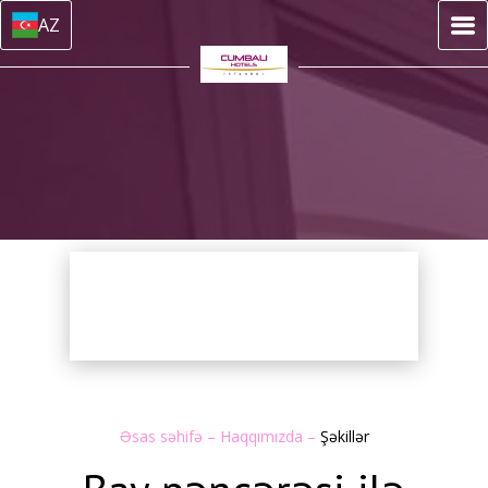
AZ
Əsas səhifə
–
Haqqımızda
–
Şəkillər