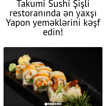
Takumi Sushi Şişli
restoranında ən yaxşı
Yapon yeməklərini kəşf
edin!