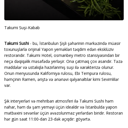
Takumi Suşi-Kabab
Takumi Sushi
- bu, İstanbulun Şişli şəhərinin mərkəzində müasir
toxunuşlarla orijinal Yapon yeməkləri təqdim edən eksklüziv
restorandır. Takumi Hotel, osmanbey metro stansiyasından bir
neçə dəqiqəlik məsafədə yerləşir. Ona çatmaq çox asandır. Təzə
maddələr və ustalıqla hazırlanmış suşi ilə xarakterizə olunur.
Onun menyusunda Kaliforniya rulosu, Ebi Tempura rulosu,
həmçinin Ramen, əriştə və ənənəvi qəlyanaltılar kimi Sevimlilər
var.
Şık interyerləri və mehriban atmosferi ilə Takumi Sushi həm
nahar, həm də şam yeməyi üçün idealdır və İstanbulda yapon
mətbəxini sevənlər üçün əvəzolunmaz yerlərdən biridir. Restoran
hər gün saat 11:00-dan 23-dək açıqdır: göyərtə.