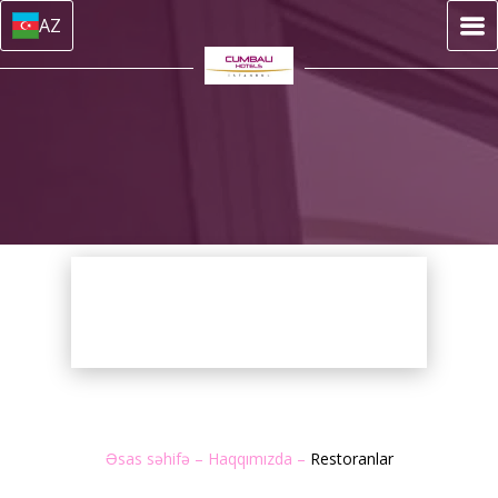
AZ
Əsas səhifə
–
Haqqımızda
–
Restoranlar