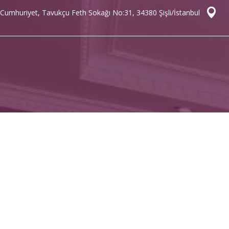
Cumhuriyet, Tavukçu Feth Sokağı No:31, 34380 Şişli/İstanbul