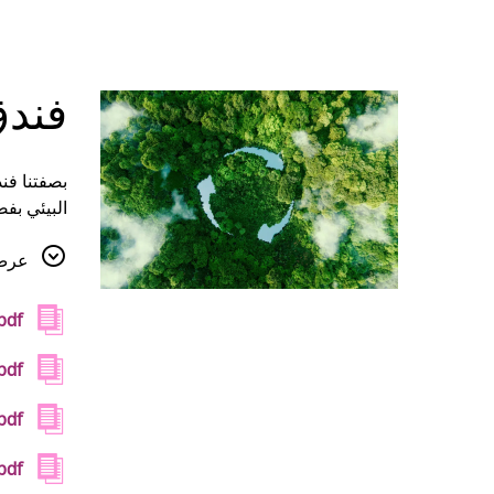
فندق
بصفتنا فن
البيئي بف
والاستدام
عرض 
.pdf
pdf
.pdf
pdf