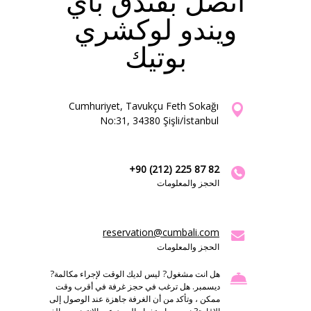
اتصل بفندق باي
ويندو لوكشري
بوتيك
Cumhuriyet, Tavukçu Feth Sokağı
No:31, 34380 Şişli/İstanbul
+90 (212) 225 87 82
الحجز والمعلومات
reservation@cumbali.com
الحجز والمعلومات
هل انت مشغول? ليس لديك الوقت لإجراء مكالمة?
ديسمبر. هل ترغب في حجز غرفة في أقرب وقت
ممكن ، وتأكد من أن الغرفة جاهزة عند الوصول إلى