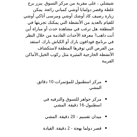
شيشلي ، على مقربة من مركز التسوق. يبرز برج
غلطة وقصر دولمابا أوشي كمباني رائعة. يمكن
زيارة رصيف كاد أوشك أوشي ومرسى أتاكي أوشي
للقيام بالعديد من الأنشطة التي يمكنك تجربتها في
المنطقة. هل ترغب في مشاهدة حدث أو مباراة أين
أنت ذاهب? معرفة الأحداث القادمة من خلال النظر
في برنامج فودافون بارك أو الكباش بارك. استفد
من الفرص التي توفرها المنطقة لاستكشاف
الأنشطة الخارجية المثيرة مثل ركوب الخيل.الأماكن
القريبة
مركز اسطنبول للمؤتمرات-10 دقائق.
المشي
مركز جواهر للتسوق والترفيه في
اسطنبول-16 دقيقة. المشي
ميدان تقسيم - 20 دقيقة. المشي
قصر دولما بهجة - 2 دقيقة. القيادة